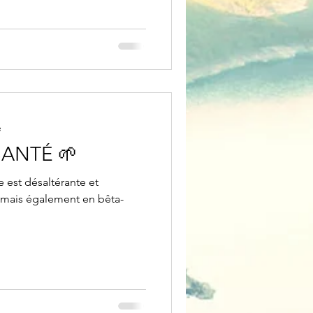
e
SANTÉ 🌱
 est désaltérante et
 mais également en bêta-