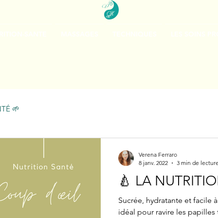
RITION-SANTE
MASSAGES
TECHNIQUES
LES SOINS P
TÉ 🌱
Verena Ferraro
8 janv. 2022
3 min de lectur
🍐 LA NUTRITI
Sucrée, hydratante et facile à
idéal pour ravire les papilles