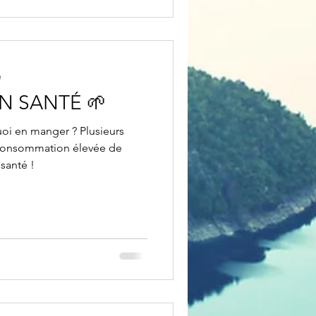
e
ON SANTÉ 🌱
uoi en manger ? Plusieurs
consommation élevée de
santé !