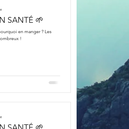
re
ON SANTÉ 🌱
 pourquoi en manger ? Les
 nombreux !
re
ON SANTÉ 🌱