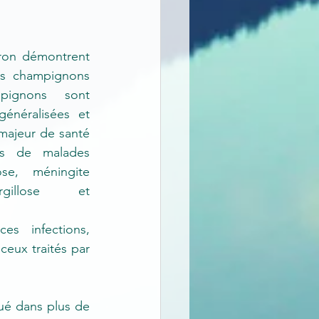
ron démontrent 
ns champignons 
pignons sont 
généralisées et 
ajeur de santé 
ns de malades 
e, méningite 
rgillose et 
s infections, 
eux traités par 
ué dans plus de 