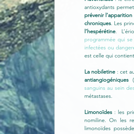
antioxydants permett
prévenir l’apparition
chroniques
. Les pri
l’hespérétine
. L’éri
programmée qui se dé
infectées ou danger
est celle qui contien
La nobiletine
antiangiogéniques 
(
sanguins au sein de
métastases. 
Limonoïdes
 : les p
nomiline. On les re
limonoïdes possède