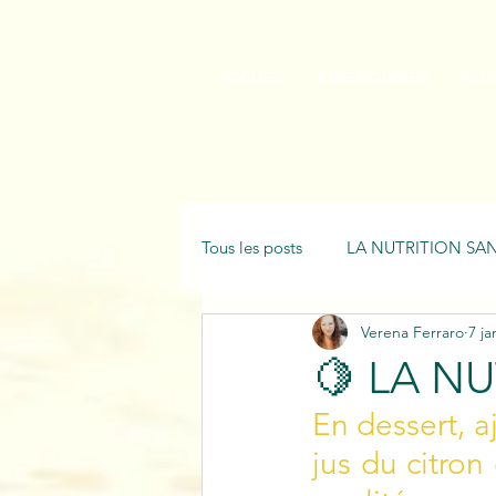
ACCUEIL
KINÉSIOLOGIE
NUT
Tous les posts
LA NUTRITION SAN
Verena Ferraro
7 ja
🍋 LA N
En dessert, a
jus du citron