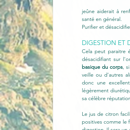
jeûne aiderait à ren
santé en général.
Purifier et désacidifi
DIGESTION ET 
Cela peut paraitre é
désacidifiant sur l'
basique du corps
, 
veille ou d’autres a
donc une excellente
légèrement diurétiqu
sa célèbre réputation
Le jus de citron fac
positives comme le f
digestion. Il sera u