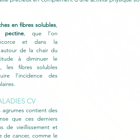
ches en fibres solubles
, 
n 
pectine
, que l’on 
écorce et dans la 
utour de la chair du 
titude à diminuer le 
, les fibres solubles 
ire l’incidence des 
aires.  
LADIES CV
 agrumes contient des 
nse que ces derniers 
s de vieillissement et 
ue de cancer, comme le 