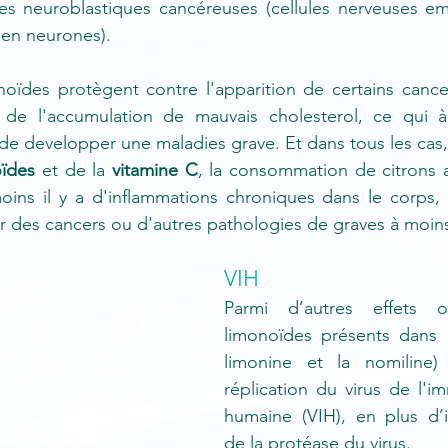
les neuroblastiques cancéreuses (cellules nerveuses em
e en neurones).
noïdes protègent contre l'apparition de certains cance
t de l'accumulation de mauvais cholesterol, ce qui à
de developper une maladies grave. Et dans tous les cas, 
oïdes
 et de la 
vitamine C
, la consommation de citrons a 
oins il y a d'inflammations chroniques dans le corps, 
 des cancers ou d'autres pathologies de graves à moins
VIH
Parmi d’autres effets o
limonoïdes présents dans l
limonine et la nomiline) i
réplication du virus de l'i
humaine (VIH), en plus d’inh
de la protéase du virus. 