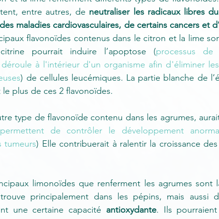
ent, entre autres, de 
neutraliser les radicaux libres d
 des maladies cardiovasculaires, de certains cancers et d
ncipaux flavonoïdes contenus dans le citron et la lime son
ocitrine pourrait induire 
l’apoptose (
processus de m
roule à l'intérieur d'un organisme afin d'éliminer les 
euses
) 
de cellules leucémiques. La partie blanche de l’é
t le plus de ces 2 flavonoïdes.
permettent de contrôler le développement anormal
s tumeurs
)
 Elle contribuerait à ralentir la croissance de
rincipaux limonoïdes que renferment les agrumes sont la
trouve principalement dans les pépins, mais aussi da
nt une certaine capacité 
antioxydante
. Ils pourraient