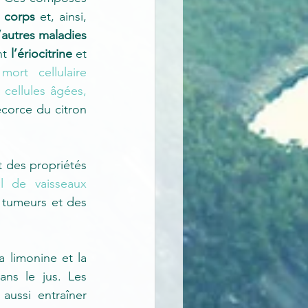
u corps
 et, ainsi, 
’autres maladies 
t 
l’ériocitrine
 et 
ort cellulaire 
cellules âgées, 
corce du citron 
 : cet autre type de flavonoïde contenu dans les agrumes, aurait des propriétés 
 de vaisseaux 
s tumeurs et des 
 limonine et la 
ns le jus. Les 
 aussi entraîner 