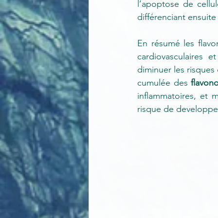
l’apoptose de cellu
différenciant ensuit
En résumé les flavo
cardiovasculaires e
diminuer les risques 
cumulée des 
flavon
inflammatoires, et m
risque de developper