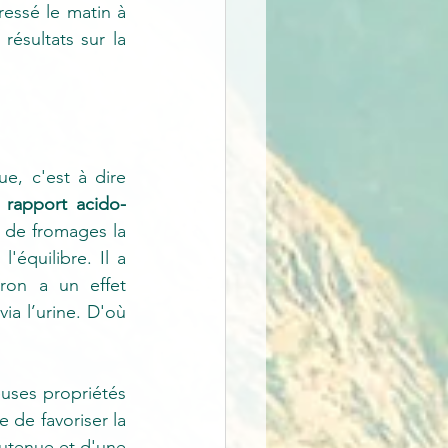
ressé le matin à 
ésultats sur la 
e, c'est à dire 
e rapport acido-
de fromages la 
équilibre. Il a 
ron a un effet 
a l’urine. D'où 
uses propriétés 
 de favoriser la 
utenue et d'une 