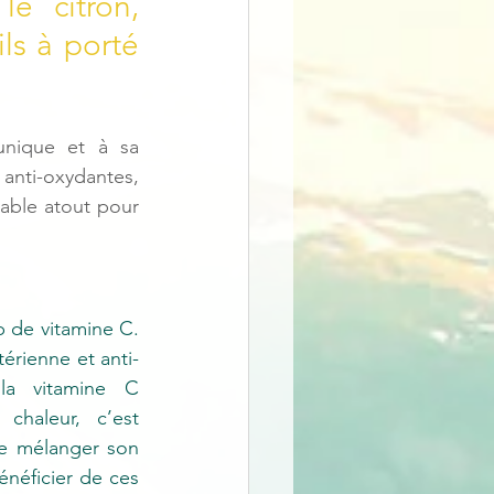
e citron, 
s à porté 
nique et à sa 
anti-oxydantes, 
table atout pour 
 de vitamine C. 
térienne et anti-
 la vitamine C 
chaleur, c’est 
de mélanger son 
énéficier de ces 