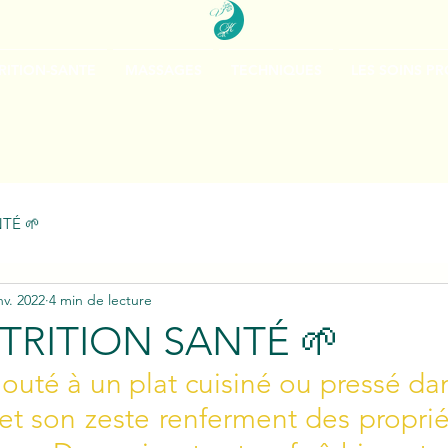
RITION-SANTE
MASSAGES
TECHNIQUES
LES SOINS P
TÉ 🌱
nv. 2022
4 min de lecture
UTRITION SANTÉ 🌱
jouté à un plat cuisiné ou pressé dans
 et son zeste renferment des proprié