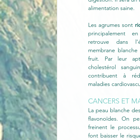
alimentation saine.
Les agrumes sont 
ri
principalement e
retrouve dans l’
membrane blanche a
fruit. Par leur ap
cholestérol sanguin
contribuent à rédu
maladies cardiovascul
CANCERS ET MA
La peau blanche des
flavonoïdes. On pe
freinent le processu
font baisser le risq