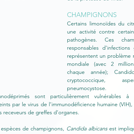
CHAMPIGNONS
Certains limonoïdes du cit
une activité contre certai
pathogènes. Ces 
cham
responsables d’infections 
représentent un problème m
mondiale (avec 2 millio
chaque année); Candidos
cryptococcique, aspe
pneumocystose. 
nodéprimés sont particulièrement vulnérables à ce
nts par le virus de l’immunodéficience humaine (VIH), c
s receveurs de greffes d’organes. 
es espèces de champignons, 
Candida albicans
 est impliq