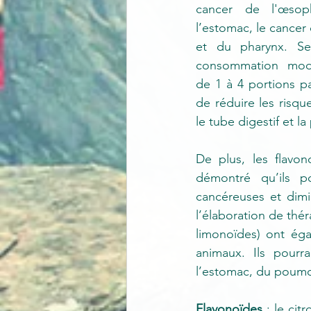
cancer de l'œsop
l’estomac, le cancer
et du pharynx. Se
consommation modé
de 1 à 4 portions pa
de réduire les risqu
le tube digestif et l
De plus, les flavo
démontré qu’ils pou
cancéreuses et dimi
l’élaboration de thé
limonoïdes) ont éga
animaux. Ils pourra
l’estomac, du poumo
Flavonoïdes
 : le ci