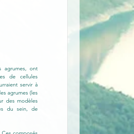
s agrumes, ont 
es de cellules 
raient servir à 
es agrumes (les 
ur des modèles 
es du sein, de 
s. Ces composés 