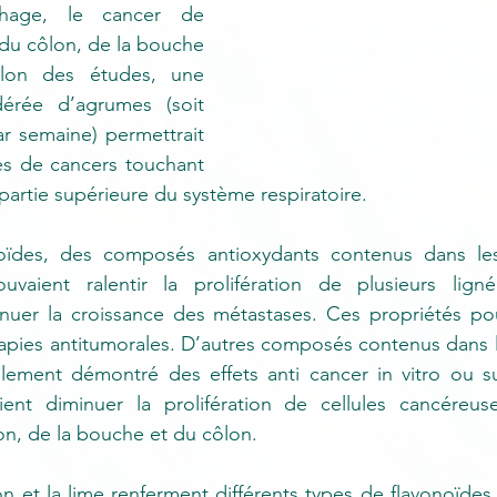
hage, le cancer de 
 du côlon, de la bouche 
lon des études, une 
rée d’agrumes (soit 
r semaine) permettrait 
es de cancers touchant 
a partie supérieure du système respiratoire. 
noïdes, des composés antioxydants contenus dans le
vaient ralentir la prolifération de plusieurs ligné
nuer la croissance des métastases. Ces propriétés pour
rapies antitumorales. D’autres composés contenus dans l
lement démontré des effets anti cancer in vitro ou s
ient diminuer la prolifération de cellules cancéreus
n, de la bouche et du côlon.
tron et la lime renferment différents types de flavonoïde