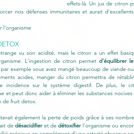
effets-là. Un jus de citron p
forcer nos défenses immunitaires et aurait d'excellents r
er l’organisme
DETOX
trange vu son acidité, mais le citron a un effet basiqu
organisme. L'ingestion de citron permet 
d’équilibrer l
si par exemple vous avez mangé beaucoup de viande ou 
liments acides, manger du citron permettra de rétablir l'
 incidence sur le système digestif. De plus, le cit
e et peut donc aider à éliminer les substances nocives vi
 de fruit detox.
iliterait également la perte de poids grâce à ses nombre
ait de 
désacidifier
 et de 
détoxifier
 l’organisme ou encore
n allié précieux en complément d'une activité physique so