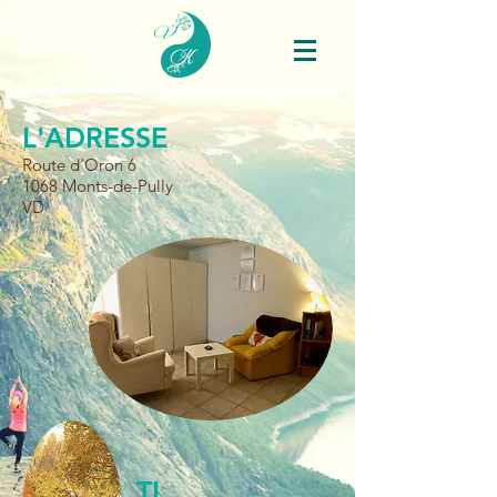
L'ADRESSE
Route d'Oron 6
1068 Monts-de-Pully
VD
TL