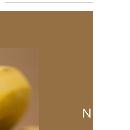
bêta-carotène.