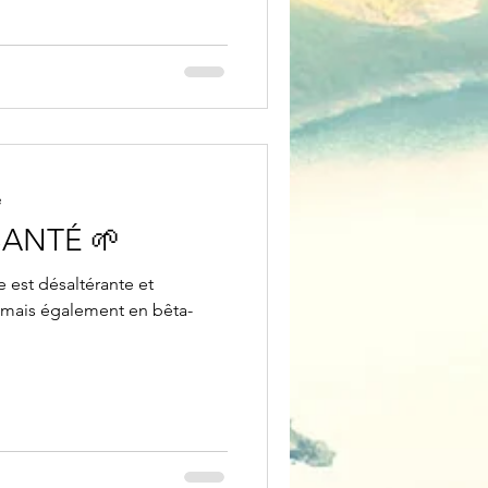
e
SANTÉ 🌱
 est désaltérante et
 mais également en bêta-