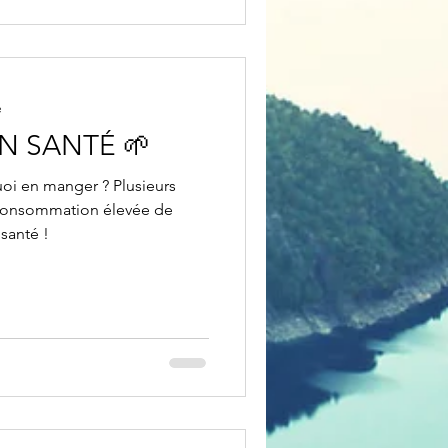
e
ON SANTÉ 🌱
uoi en manger ? Plusieurs
consommation élevée de
santé !