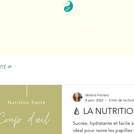
RITION-SANTE
MASSAGES
TECHNIQUES
LES SOINS P
TÉ 🌱
Verena Ferraro
8 janv. 2022
3 min de lectur
🍐 LA NUTRITI
Sucrée, hydratante et facile à
idéal pour ravire les papilles