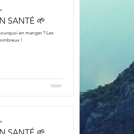
re
ON SANTÉ 🌱
 pourquoi en manger ? Les
 nombreux !
re
ON SANTÉ 🌱