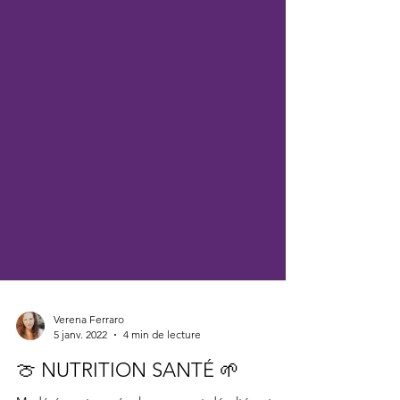
Verena Ferraro
5 janv. 2022
4 min de lecture
🍈 NUTRITION SANTÉ 🌱