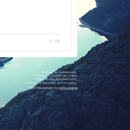
Politique de confidentialité
Politique en matière de cookies
Protections des données (nLPD)
Politique de réservation et d'annulation
©2025 VKinesiologie I
by
infoXgraphisme