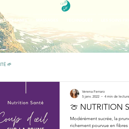
RITION-SANTE
MASSAGES
TECHNIQUES
LES SOINS P
TÉ 🌱
Verena Ferraro
5 janv. 2022
4 min de lectur
🍈 NUTRITION 
Modérément sucrée, la prune
richement pourvue en fibres