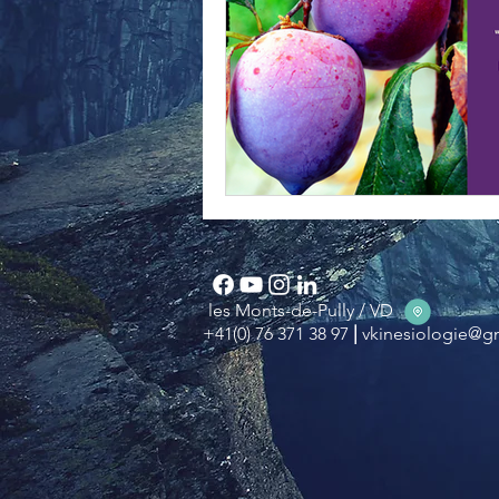
les Monts-de-Pully / VD
|
+41(0) 76 371 38 97
vkinesiologie@g