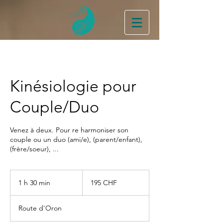
Kinésiologie pour
Couple/Duo
Venez à deux. Pour re harmoniser son
couple ou un duo (ami/e), (parent/enfant),
(frère/soeur), ...
195
francs
1 h 30 min
1
195 CHF
suisses
3
0
Route d'Oron
m
i