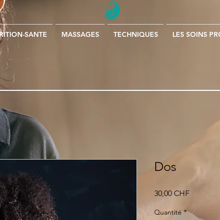
RITION-SANTE
MASSAGES
TECHNIQUES
LES SOINS P
Dos
Prix
30,00 CHF
Quantité
*