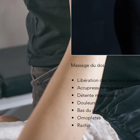
Massage du dos.
Libération des tensions accum
Accupressure méridien
Détente musculaire
Douleurs
Bas du dos
Omoplates
Rachis