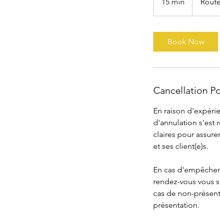
15 min
1
Rout
5
m
i
Book Now
n
Cancellation Po
En raison d'expéri
d'annulation s'est
claires pour assure
et ses client(e)s.
En cas d'empêcheme
rendez-vous vous se
cas de non-présenta
présentation.