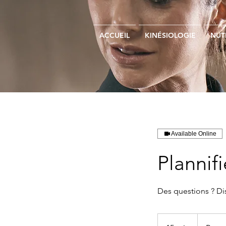
ACCUEIL
KINÉSIOLOGIE
NUT
Available Online
Plannif
Des questions ? D