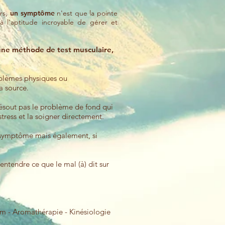
urs,
un symptôme
n'est que la pointe
à l'aptitude incroyable de gérer et
une méthode de test musculaire,
roblèmes physiques ou
a source.
résout pas le problème de fond qui
tress et la soigner directement.
le symptôme mais également, si
entendre ce que le mal (à) dit sur
Gym - Aromathérapie - Kinésiologie