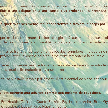
e vue d'ensemble est essentielle, car bien souvent, si ce n'est toujo
sultat d'une adaptation à une
cause plus profonde
. Le conscient 
consciente ou occultée.
iquer avec ses mémoires inconscientes à travers le corps par 
ques (mal de dos, maux de tête, allergies, ...), aux maladies, aux p
ode, on comprend d'où vient le problème et comment le traiter à s
nies se traitent habituellement avec des somnifères, mais cela ne 
mptôme. Avec la kinésiologie nous pouvons remonter à la source du s
gie est non seulement de traiter la cause afin de faire disparaitre 
pourquoi telle maladie est venue s'exprimer.
l ne s'installe jamais par hasard, il est essentiel de s'écouter pour 
qui est ouverte aux adultes comme aux enfants de tout âges.
ch For Health - Thérapie Cranio-Sacrée - Psycho-corporelle - Brain 
- Kinésiologie Éducative et Nutrition-Santé.