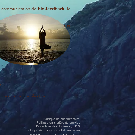
de communication de
bio-feedback
, le
s que nous seront capables de cerner
e
.
éance ou une vérification.
Politique de confidentialité
Politique en matière de cookies
Protections des données (nLPD)
Politique de réservation et d'annulation