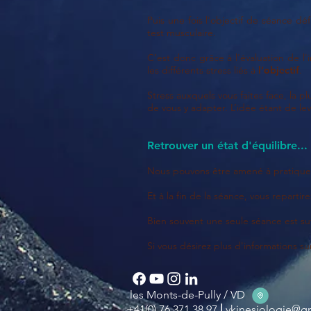
Puis une fois l'objectif de séance d
test musculaire.
C’est donc grâce à l'évaluation de l
les différents stress liés à
l’objectif
.
Stress auxquels vous faites face, la 
de vous y adapter.
L’idée étant de le
Retrouver un état d'équilibre...
Nous pouvons être amené à pratiquer d
Et à la fin de la séance, vous repartir
Bien souvent une seule séance est suf
Si vous désirez plus d'informations su
les Monts-de-Pully / VD
|
+41(0) 76 371 38 97
vkinesiologie@g