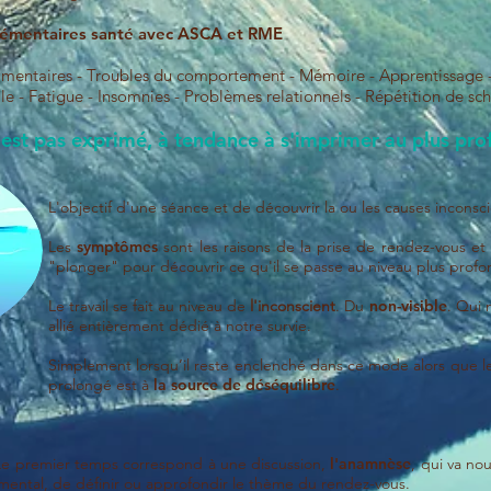
lémentaires santé avec ASCA et RME
alimentaires - Troubles du comportement - Mémoire - Apprentissage -
lle - Fatigue - Insomnies - Problèmes relationnels - Répétition de
'est pas exprimé, à tendance à s'imprimer au plus pro
L'objectif d'une séance et de découvrir la ou les causes incons
Les
symptômes
sont les raisons de la prise de rendez-vous et
"plonger" pour découvrir ce qu'il se passe au niveau plus profo
Le travail se fait au niveau de
l'inconscient
. Du
non-visible
. Qui 
allié entièrement dédié à notre survie.
Simplement lorsqu’il reste enclenché dans ce mode alors que le
prolongé est à
la source de
déséquilibre
.
Le premier temps correspond à une discussion,
l'anamnèse
, qui va no
emental, de définir ou approfondir le thème du rendez-vous.