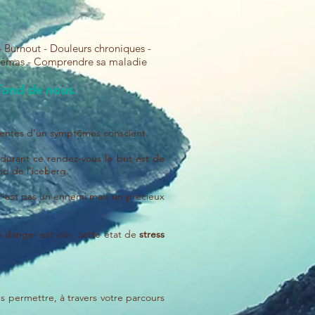
 Burnout - Douleurs chroniques -
 schémas - Comprendre sa maladie
fond de nous.
cientes d'un symptômes conscient.
 durant ce rendez-vous le but est de
nd de l'iceberg.
n’est pas un ennemi mais un précieux
 danger est loin, cette état de
stress
us permettre, à travers votre parcours