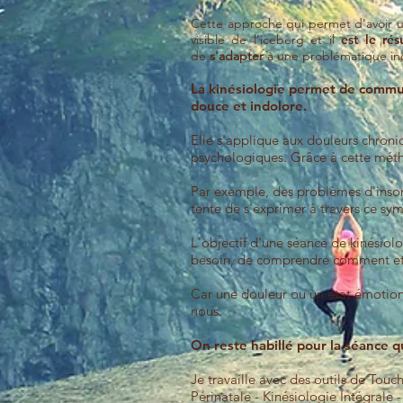
Cette approche qui permet d'avoir un
visible de l'iceberg et il
est le ré
de
s'adapter
à une problématique in
La kinésiologie permet de commun
douce et indolore.
Elle s'applique aux douleurs chroni
psychologiques. Grâce à cette méth
Par exemple, des problèmes d'insom
tente de s'exprimer à travers ce sy
L'objectif d'une séance de kinésiolo
besoin, de comprendre comment et 
Car une douleur ou un état émotionne
nous.
On reste habillé pour la séance 
Je travaille avec des outils de Tou
Périnatale - Kinésiologie Intégrale 