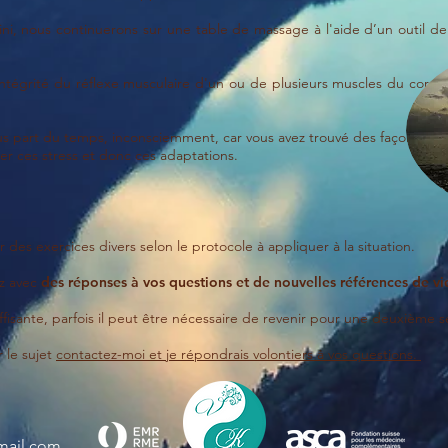
éfini, nous continuerons sur une table de massage à l'aide d’un outil 
'intégrité du réflexe musculaire d'un ou de plusieurs muscles du corp
plus part du temps, inconsciemment, car vous avez trouvé des façons
ver ces stress et donc ces adaptations.
es exercices divers selon le protocole à appliquer à la situation.
ez avec
des réponses à vos questions et de nouvelles références de vi
fisante, parfois il peut être nécessaire de revenir pour une deuxième s
r le sujet
contactez-moi et je répondrais volontiers à vos questions.
mail.com