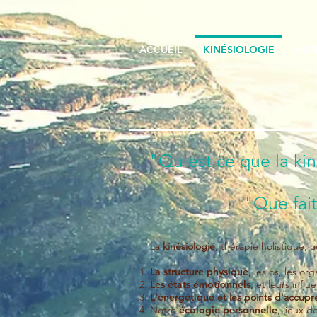
ACCUEIL
KINÉSIOLOGIE
NUT
"Qu'est ce que la ki
"Que fai
La
kinésiologie
, thérapie holistique, 
La
structure physique
, les os, les or
Les
états émotionnels
, et leurs inf
L'
énergétique
et les points d'accupr
Notre
écologie personnelle
, lieux d