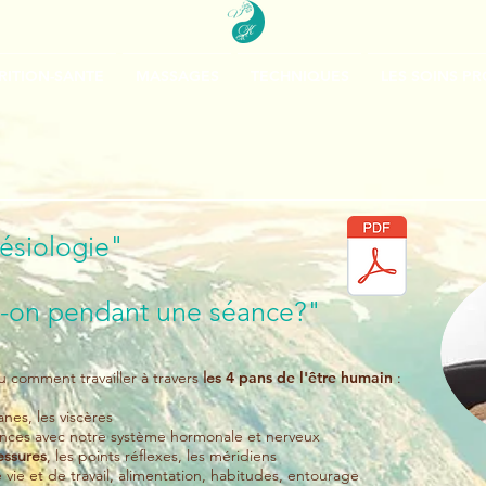
RITION-SANTE
MASSAGES
TECHNIQUES
LES SOINS P
nésiologie"
t-on pendant une séance?"
ou comment travailler à travers
les
4 pans de l'être humain
:
ganes, les viscères
luences avec notre système hormonale et nerveux
essures
, les points réflexes, les méridiens
e vie et de travail, alimentation, habitudes, entourage