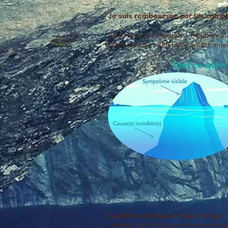
Je suis remboursée par les comp
Applications possibles : Troubles 
Maux de dos - Difficulté émotionne
Tout ce qui n
La séance se passe en deux temps
. 
médical, familial ou encore environn