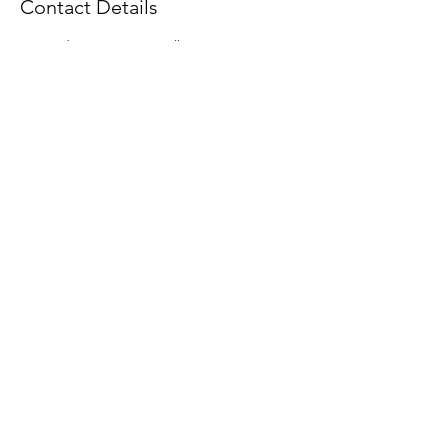
Contact Details
Route d'Oron 6, 1068 Pully, Suisse
Politique en matière de cookies
Protections des données (nLPD)
Politique de confidentialité
Politique de réservation et d'annulation