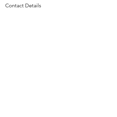
Contact Details
Route d'Oron 6, 1068 Pully, Suisse
Politique en matière de cookies
Protections des données (nLPD)
Politique de confidentialité