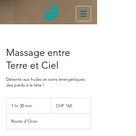
Massage entre
Terre et Ciel
Détente aux huiles et soins énergétiques
des pieds à la tête !
160
Swiss
1 hr 30 min
1
CHF 160
francs
h
3
Route d'Oron
0
m
i