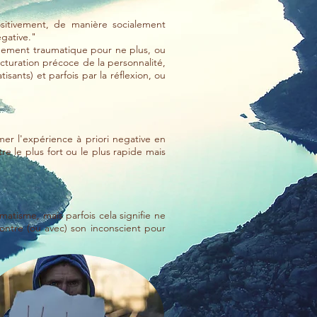
positivement, de manière socialement
gative."
énement traumatique pour ne plus, ou
ructuration précoce de la personnalité,
sants) et parfois par la réflexion, ou
mer l'expérience à priori negative en
e le plus fort ou le plus rapide mais
atisme, mais parfois cela signifie ne
 contre (ou avec) son inconscient pour