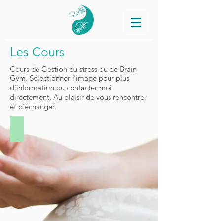
Les Cours
Cours de Gestion du stress ou de Brain
Gym. Sélectionner l'image pour plus
d'information ou contacter moi
directement. Au plaisir de vous rencontrer
et d'échanger.
GESTION DU STRESS
Cours
de
gestion
du
stress
au
travail
et
à