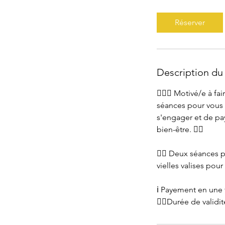
5
m
Réserver
i
n
Description du 
💁🏻‍♀️ Motivé/e à 
séances pour vous f
s'engager et de pay
bien-être. 👍🏻
👉🏻 Deux séances p
vielles valises pour 
ℹ️ Payement en une
👉🏻Durée de validi