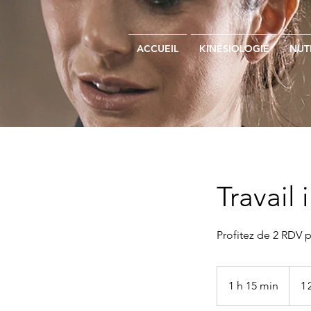
ACCUEIL
KINÉSIOLOGIE
NUT
Travail 
Profitez de 2 RDV 
1 260
francs
1 h 15 min
1
1
suisse
1