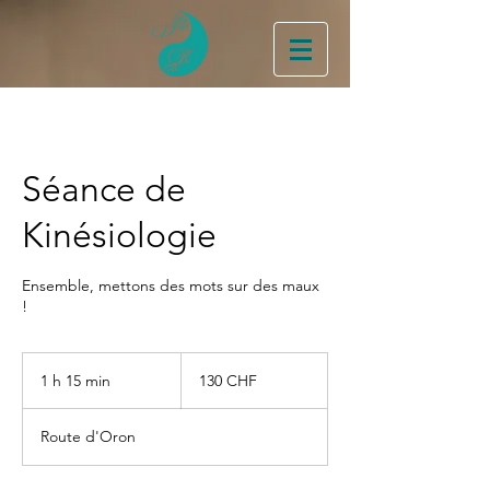
Séance de
Kinésiologie
Ensemble, mettons des mots sur des maux
!
130
francs
1 h 15 min
1
130 CHF
suisses
1
5
Route d'Oron
m
i
n