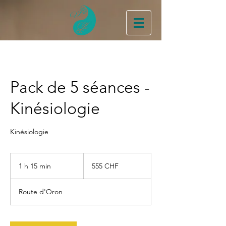
Pack de 5 séances -
Kinésiologie
Kinésiologie
555
francs
1 h 15 min
1
555 CHF
suisses
1
5
Route d'Oron
m
i
n