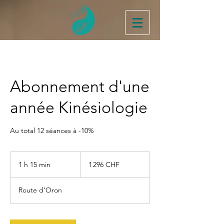
Abonnement d'une
année Kinésiologie
Au total 12 séances à -10%
1 296
francs
1 h 15 min
1
1 296 CHF
suisses
1
5
Route d'Oron
m
i
n